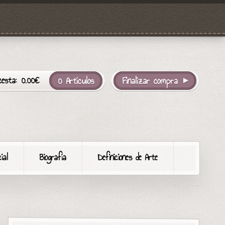
cesta:
0.00
€
0 Artículos
Finalizar compra
ial
Biografía
Definiciones de Arte