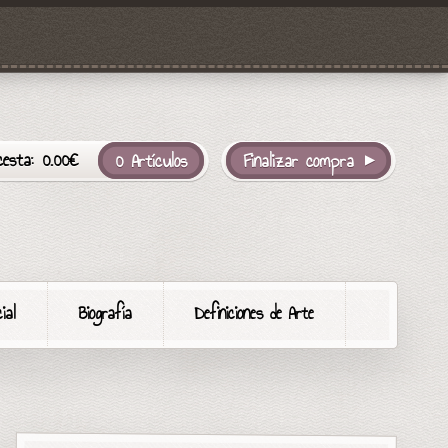
cesta:
0.00
€
0 Artículos
Finalizar compra
ial
Biografía
Definiciones de Arte